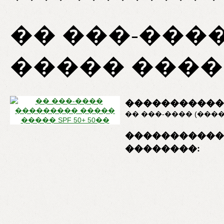
�� ���-���
����� ����� 
�����������
�� ���-���� (���
�����������
��������: