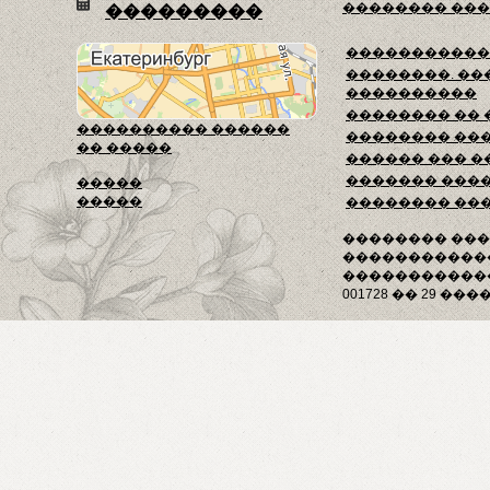
�������� ��
���������
�����������
��������. ��
����������
�������� ��
���������� ������
�������� ��
�� �����
������ ��� �
������� ���
�����
�����
�������� ��
�������� ��
�����������
������������
001728 �� 29 ����