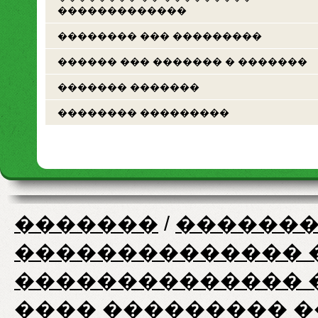
�������������
�������� ��� ���������
������ ��� ������� � �������
������� �������
�������� ���������
�������
/
�������
�������������� 
�������������� 
���� ��������� ���