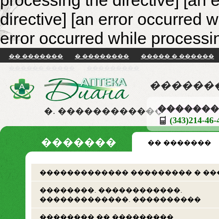
processing the directive] [an 
directive]
[an error occurred w
error occurred while processin
�� �������
� ��������
����� � ������
������ �����
���������
������
�������
�. ������������
(343)214-46
�������
�� �������
������������� ��������� � ��
��������. ������������.
�������������. ����������
�������� �� ���������