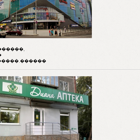
������,
�
�����.������