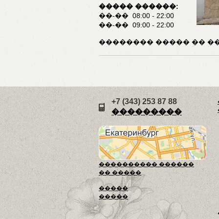
����� ������:
��-�� 08:00 - 22:00
��-�� 09:00 - 22:00
�������� ����� �� �
+7 (343) 253 87 88
���������
���������� ������
�� �����
�����
�����