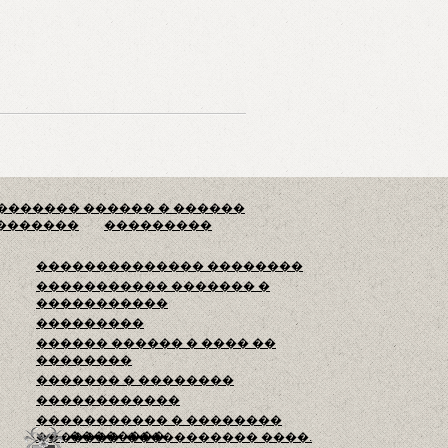
������� ������ � ������
 �������
���������
�������������� ��������
����������� ������� �
�����������
���������
������ ������ � ���� ��
��������
������� � ��������
������������
����������� � ��������
��������
�������. ����������� ����.