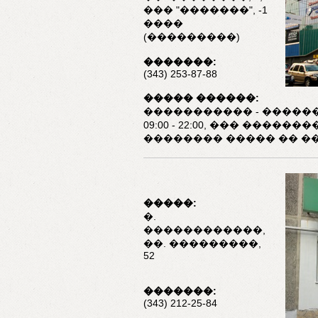
��� "�������", -1
����
(���������)
�������:
(343) 253-87-88
����� ������:
����������� - �����
09:00 - 22:00, ��� �������
�������� ����� �� �
�����:
�.
������������,
��. ���������,
52
�������:
(343) 212-25-84