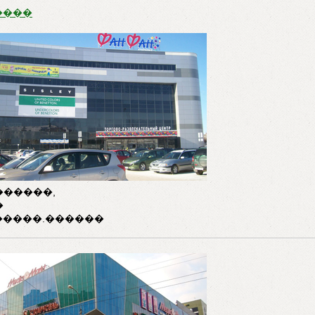
����
������,
�
�����.������