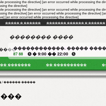
ile processing the directive] [an error occurred while processing the dir
sing the directive]
ile processing the directive] [an error occurred while processing the dir
sing the directive] [an error occurred while processing the directive]
[a
ive]
[an error occurred while processing the directive]
����� � ������
������� ������ � ������
��
�������� ����
������������. ����� ���
�����
87 88
� 9:00 �� 22:00
�� �������
�� ����������
�
�
/
������ �����
����