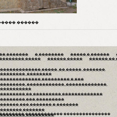
�����.������
�� �������
� ��������
����� � ������
�������� �����
������ �����
������ ��
������������� �����, �� �����, �������,
��������, ��������
������������� ��������� � ���
��������. ������������. �������������.
����������
�������� �� ��������� �������������
�������� ��� ���������
������ ��� ������� � �������
������� �������
�������� ������������ ���������������
�������� ���������