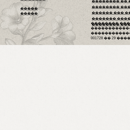
�������� ��
�������� ��
�����
������ ��� �
�����
������� ���
�������� ��
�������� ��
�����������
������������
001728 �� 29 ����