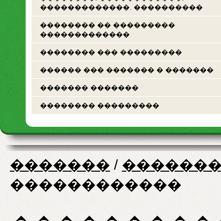
�������������. ����������
�������� �� ���������
�������������
�������� ��� ���������
������ ��� ������� � �������
������� �������
�������� ���������
�������
/
�������
������������