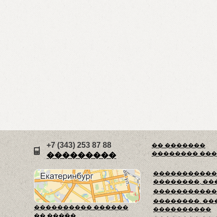
+7 (343) 253 87 88
�� �������
�������� ��
���������
������������
��������, ��
�����������
��������. ��
���������� ������
����������
�� �����