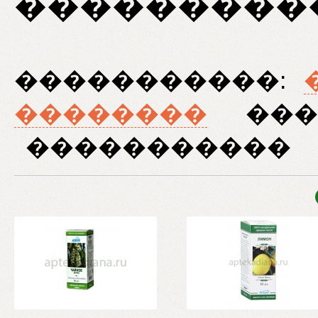
���������
�����������:
��������
���
�����������