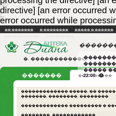
processing the directive] [an 
directive]
[an error occurred w
error occurred while processin
�� �������
� ��������
����� � ������
������ �����
���������
������
�������
�. ������������
�������
����� �
�������
22:00
�� �������
������������� �����, �� �����
�������, ��������, ��������
������������� ��������� � ��
��������. ������������.