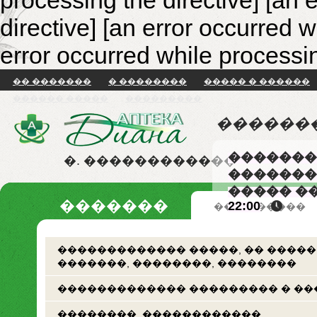
processing the directive] [an 
directive]
[an error occurred w
error occurred while processin
�� �������
� ��������
����� � ������
������ �����
���������
������
�������
�. ������������
�������
����� �
�������
22:00
�� �������
������������� �����, �� �����
�������, ��������, ��������
������������� ��������� � ��
��������. ������������.