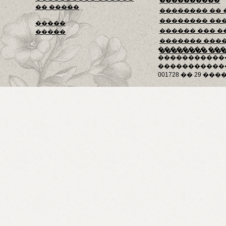
����������
�� �����
�������� ��
�������� ��
�����
������ ��� �
�����
������� ���
�������� ��
�������� ��
�����������
������������
001728 �� 29 ����