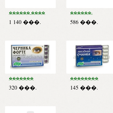
������ ����
������-
����� ����. �.
��������
1 140 ���.
586 ���.
�. �60
����. 0. 5 � �60
�������
��������
����� � ��� �
������ ����. 0.
320 ���.
145 ���.
������ ���.
26 � �30
�150