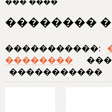
��� ����
�������� �
�����������:
��������
���
�����������