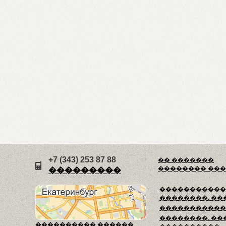
+7 (343) 253 87 88
�� �������
�������� ��
���������
������������
��������, ��
�����������
��������. ��
���������� ������