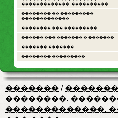
�������������. ����������
�������� �� ���������
�������������
�������� ��� ���������
������ ��� ������� � �������
������� �������
�������� ���������
�������
/
�������
��������. ������
�������������. 