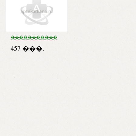
�����������
�����
457 ���.
�������� �/
���� �
�������� �
��������
����. �30