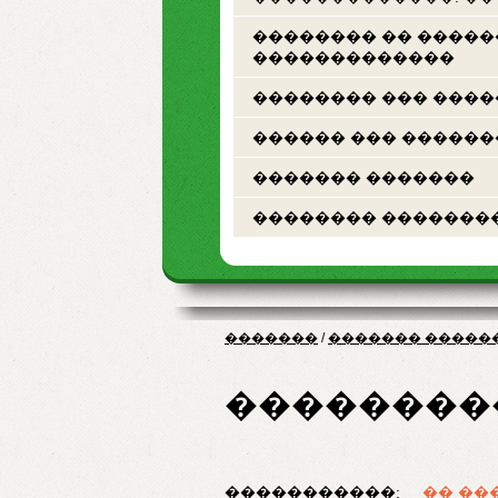
�������� �� ����
�������������
�������� ��� ���
������ ��� ������
������� �������
�������� �������
�������
/
������� �����
��������
�����������:
�� ��