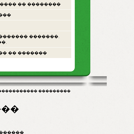
 ���� �� ��������
���
������� �������.
�.
�� �� �������
����������� ���������
���
������