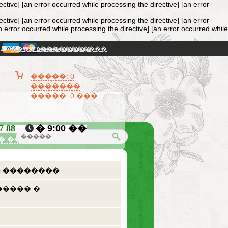
ective]
[an error occurred while processing the directive] [an error
ective]
[an error occurred while processing the directive] [an error
n error occurred while processing the directive] [an error occurred while
���� / �����������
�������� �����
�����: 0
�������
�����: 0 ���.
87 88
� 9:00 ��
� �������
 ��������
����� �