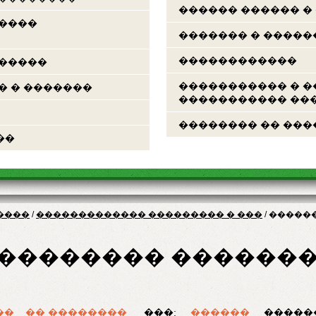
������ ������ �
�����
������� � �����
������������
������
����������� � �
� � �������
����������� ���
�������� �� ���
��
����
/
������������� ��������� � ���
/
�����
�������� ������
��
�� ��������
���:
������
�����