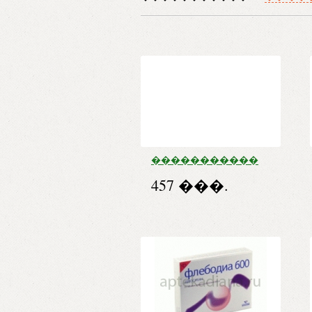
�����������
����. 300 �� �50
457 ���.