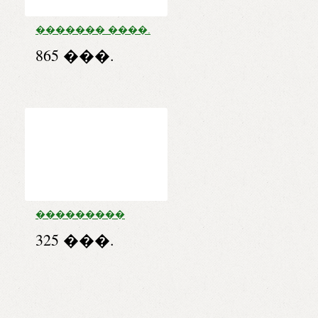
������� ����.
600�� �30
865 ���.
���������
���� �/������.
325 ���.
����. 1000 ��/�
���� ����. 50 �