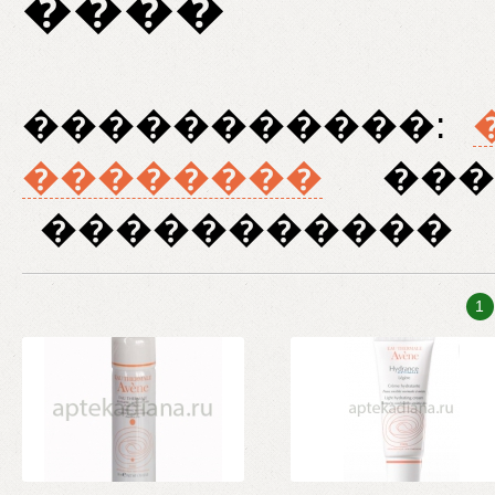
����
�����������:
��������
���
�����������
1