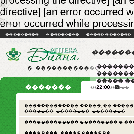
processing the directive] [an 
directive]
[an error occurred w
error occurred while processin
�� �������
� ��������
����� � ������
������ �����
���������
������
�������
�. ������������
�������
����� �
�������
22:00
�� �������
������������� �����, �� �����
�������, ��������, ��������
������������� ��������� � ��
��������. ������������.