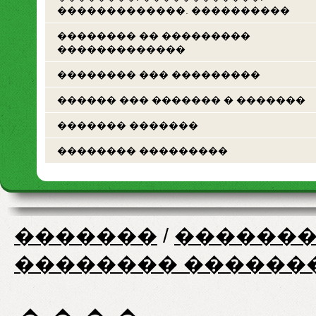
�������������. ����������
�������� �� ���������
�������������
�������� ��� ���������
������ ��� ������� � �������
������� �������
�������� ���������
�������
/
�������
�������� ������