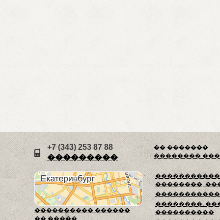
+7 (343) 253 87 88
�� �������
�������� ��
���������
������������
��������, ��
�����������
��������. ��
���������� ������
����������
�� �����