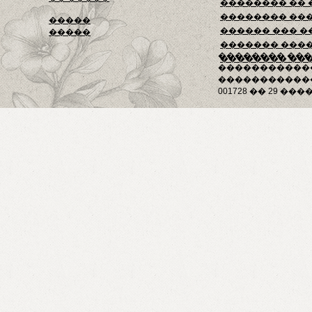
�������� ��
�������� ��
�����
������ ��� �
�����
������� ���
�������� ��
�������� ��
�����������
������������
001728 �� 29 ����