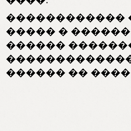
������������ 
����� � ������
������ ������
�������������
������ �� ��������