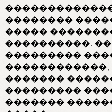
�������������
�������� ����
����� ��������
����������. �
��������� ���
������������,
������� �����
��������� ���
������� �����