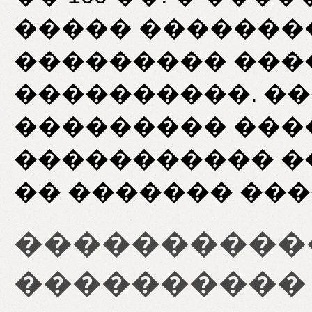
����� ��������
��������� ���
����������. �
��������� ����
����������� �
�� ������� ���
����������
����������