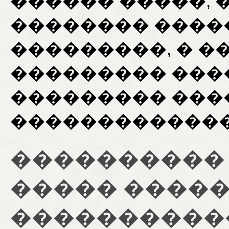
������ �����, 
�������� ����
���������, � �
��������� ���
��������� ��
�������������
����������
����� �����
����������