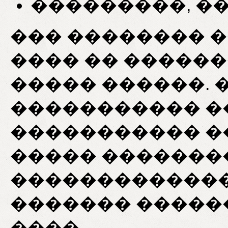
���������, ��
��� �������� 
���� �� �������
����� ������. 
����������� �
����������� �
����� �������
�������������
������� �����
����.