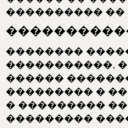
���������� �� 
����������
�������� ����
�����������, 
������ ������
��������� � �
� ��������� �
��������� ��