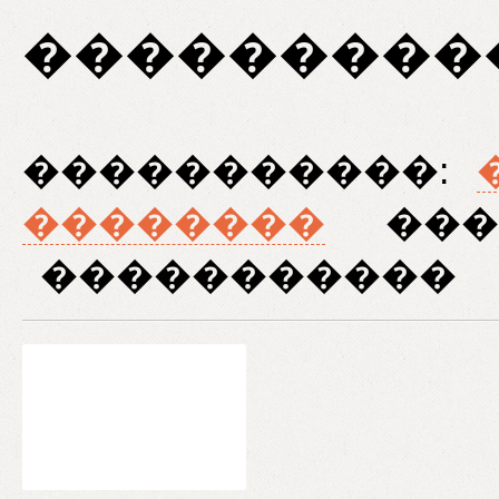
���������
�����������:
��������
���
�����������