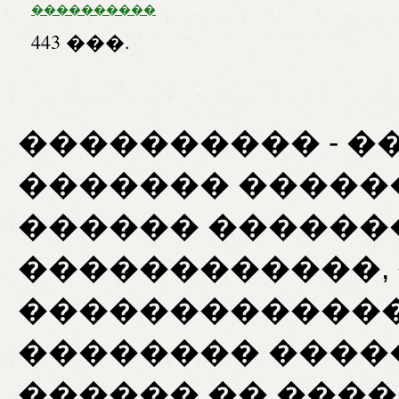
����������
����. 100 �� �28
443 ���.
���������� - �
������� �����
������ ������
������������,
�������������
�������� �����
������ �� ���