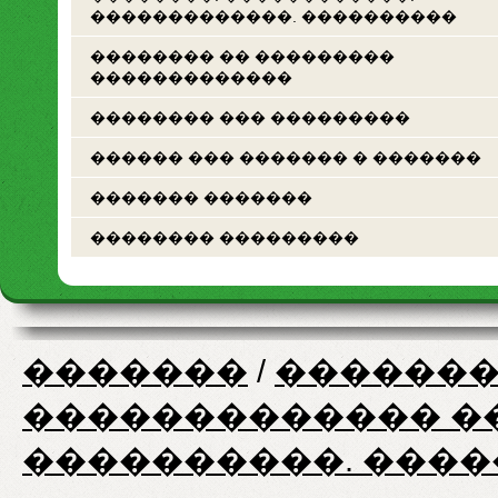
�������������. ����������
�������� �� ���������
�������������
�������� ��� ���������
������ ��� ������� � �������
������� �������
�������� ���������
�������
/
�������
������������� �
����������. ���