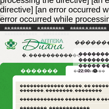
processing the directive] [an 
directive]
[an error occurred w
error occurred while processin
�� �������
� ��������
����� � ������
������ �����
���������
������
�������
�. ������������
�������
����� �
�������
22:00
�� �������
������������� �����, �� �����
�������, ��������, ��������
������������� ��������� � ��
��������. ������������.