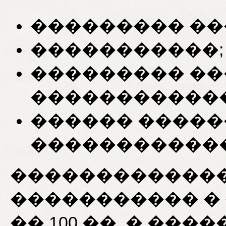
��������� ��
�����������;
��������� �
������������
������ ����
������������
�������������
����������� �
�� 100 ��. � ���