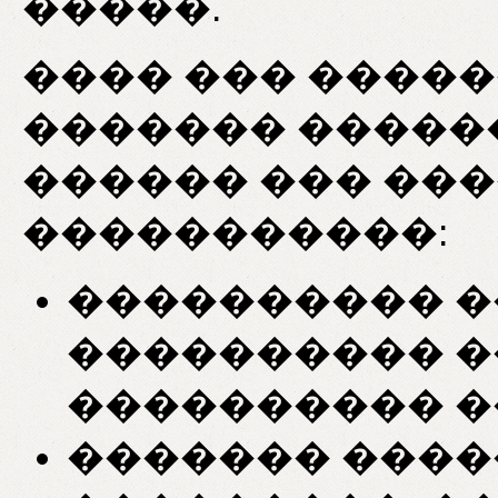
�����.
���� ��� ����
������� �����
������ ��� ��
�����������:
���������� �
���������� �
���������� �
������� ����