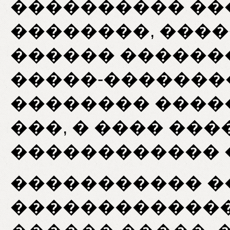
���������� ��
��������, ���
������ ������
�����-�������
�������� ����
���, � ���� ��
������������ 
����������� 
�������������