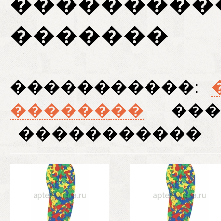
���������
�������
�����������:
��������
���
�����������