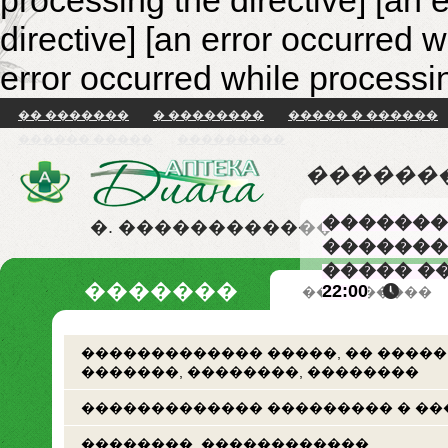
processing the directive] [an 
directive]
[an error occurred w
error occurred while processin
�� �������
� ��������
����� � ������
������ �����
���������
������
�������
�. ������������
�������
����� �
�������
22:00
�� �������
������������� �����, �� �����
�������, ��������, ��������
������������� ��������� � ��
��������. ������������.