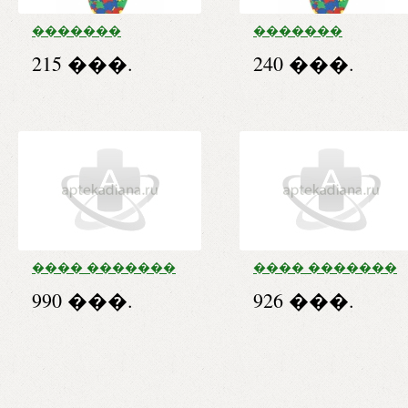
�������
�������
��������������
������������
215 ���.
240 ���.
������� �. 24
������� �. 25,5
��-167
��-167
���� �������
���� �������
��� ��������
��� �������
990 ���.
926 ���.
������
�������
�������
�������