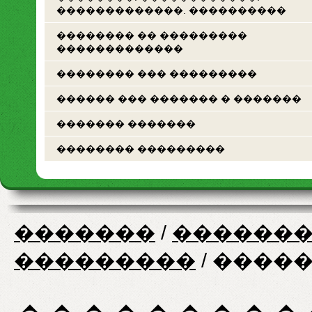
�������������. ����������
�������� �� ���������
�������������
�������� ��� ���������
������ ��� ������� � �������
������� �������
�������� ���������
�������
/
�������
���������
/
�����