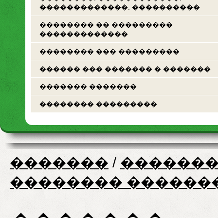
�������������. ����������
�������� �� ���������
�������������
�������� ��� ���������
������ ��� ������� � �������
������� �������
�������� ���������
�������
/
�������
�������� ������