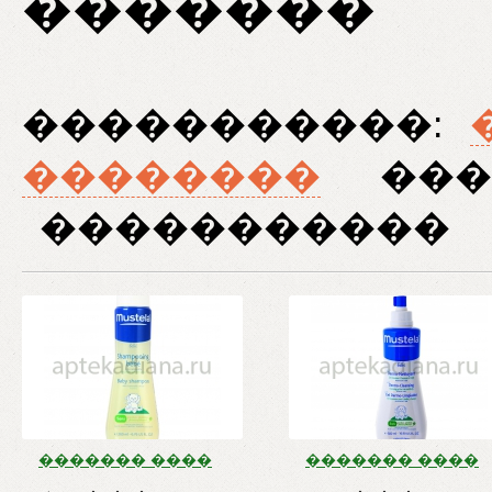
�������
�����������:
��������
���
�����������
������� ����
������� ����
�������
���� �/�����