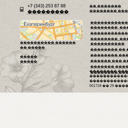
+7 (343) 253 87 88
�� �������
�������� ��
���������
������������
��������, ��
�����������
��������. ��
���������� ������
����������
�� �����
�������� ��
�������� ��
�����
������ ��� �
�����
������� ���
�������� ��
�������� ��
�����������
������������
001728 �� 29 ����