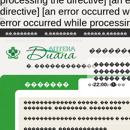
processing the directive] [an 
directive]
[an error occurred w
error occurred while processin
�� �������
� ��������
����� � ������
������ �����
���������
������
�������
�. ������������
�������
����� �
�������
22:00
�� �������
������������� �����, �� �����
�������, ��������, ��������
������������� ��������� � ��
��������. ������������.