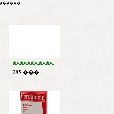
������
������� ����.
�30
285 ���.