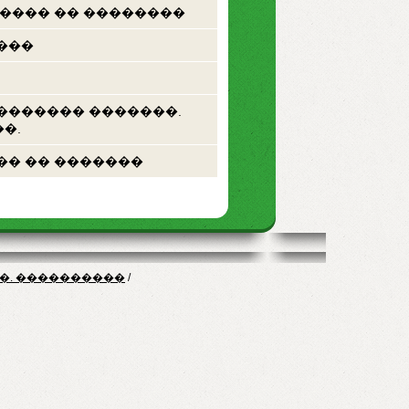
 ���� �� ��������
���
������� �������.
�.
�� �� �������
�. ����������
/