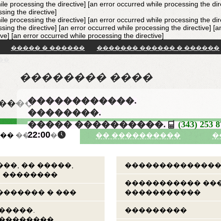
ile processing the directive] [an error occurred while processing the dir
sing the directive]
ile processing the directive] [an error occurred while processing the dir
sing the directive] [an error occurred while processing the directive]
[a
ive]
[an error occurred while processing the directive]
����� � ������
������� ������ � ������
��
�������� ����
������������.
�����
��������.
����� ����������.
(343) 253 
22:00
�� �������
�� ����������
�
��, �� �����,
��������������
, ��������
����������� ��
������ � ���
�����������
�����.
���������
���������