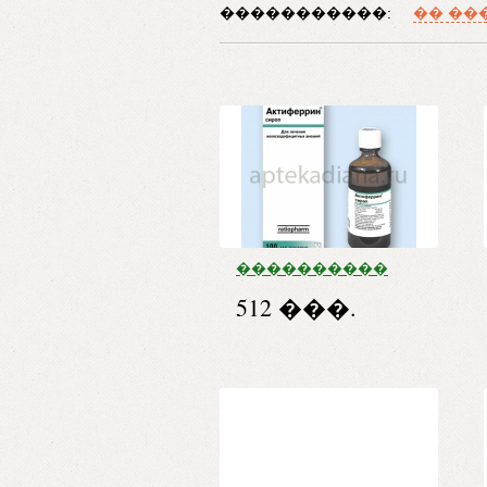
�����������:
�� ��
����������
����� 100��
512 ���.
������
(������
������� +
�����)