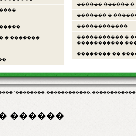
������ ������ �
�����
������� � �����
������������
������
����������� � �
� � �������
����������� ���
�������� �� ���
��
����
/
��������. ������������. ������������
� ������