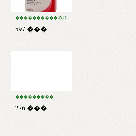
����������-B12
����. �30
597 ���.
���������
����� ���
276 ���.
������
������ 50 ��/��
��. -���. ����.
�����. 30 ��