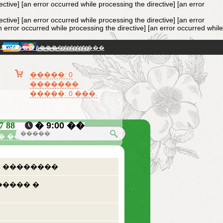
ective]
[an error occurred while processing the directive] [an error
ective]
[an error occurred while processing the directive] [an error
n error occurred while processing the directive] [an error occurred while
���� / �����������
�������� �����
�����: 0
�������
�����: 0 ���.
87 88
� 9:00 ��
� �������
 ��������
����� �