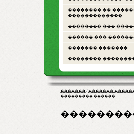
�������� �� ����
�������������
�������� ��� ���
������ ��� ������
������� �������
�������� �������
�������
/
������� �����
��������� ������
��������