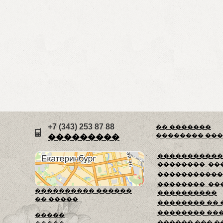
+7 (343) 253 87 88
�� �������
�������� ��
���������
������������
��������, ��
�����������
��������. ��
���������� ������
����������
�� �����
�������� ��
�������� ��
�����
������ ��� �