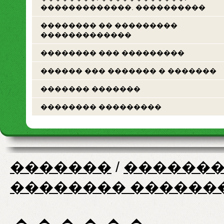
�������������. ����������
�������� �� ���������
�������������
�������� ��� ���������
������ ��� ������� � �������
������� �������
�������� ���������
�������
/
�������
�������� ������