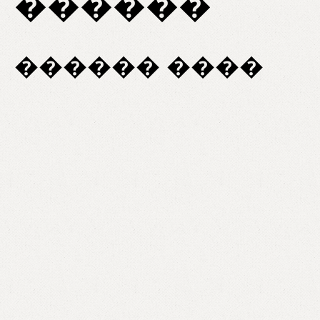
������
������ ����