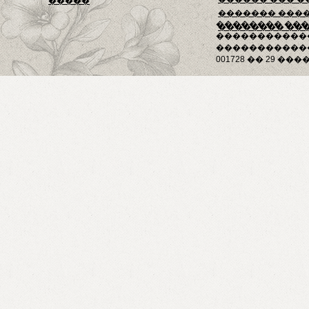
�����
������� ���
�������� ��
�������� ��
�����������
������������
001728 �� 29 ����