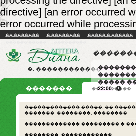
processing the directive] [an 
directive]
[an error occurred w
error occurred while processin
�� �������
� ��������
����� � ������
������ �����
���������
������
�������
�. ������������
�������
����� �
�������
22:00
�� �������
������������� �����, �� �����
�������, ��������, ��������
������������� ��������� � ��
��������. ������������.