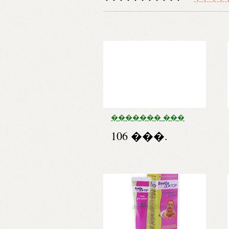
������� ���
����� ����.
106 ���.
����. �/�����
60 �� �10