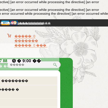
ective]
[an error occurred while processing the directive] [an error
ective]
[an error occurred while processing the directive] [an error
n error occurred while processing the directive] [an error occurred while
���� / �����������
�������� �����
�����: 0
�������
�����: 0 ���.
87 88
� 9:00 ��
� �������
 ��������
����� �