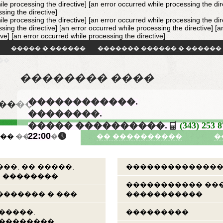
ile processing the directive] [an error occurred while processing the dir
sing the directive]
ile processing the directive] [an error occurred while processing the dir
sing the directive] [an error occurred while processing the directive]
[a
ive]
[an error occurred while processing the directive]
����� � ������
������� ������ � ������
��
�������� ����
������������.
�����
��������.
����� ����������.
(343) 253 
22:00
�� �������
�� ����������
�
��, �� �����,
��������������
, ��������
����������� ��
������ � ���
�����������
�����.
���������
���������