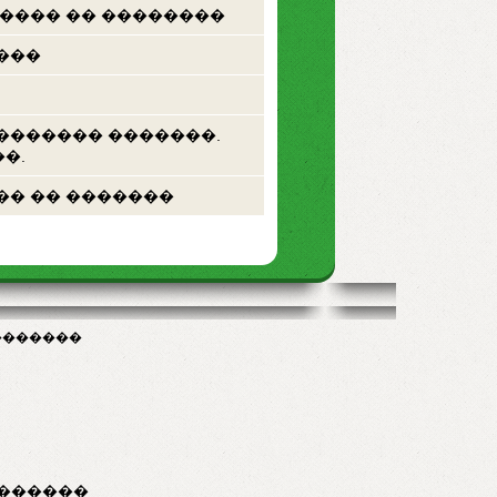
 ���� �� ��������
���
������� �������.
�.
�� �� �������
�������
������