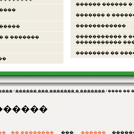
������ ������ �
�����
������� � �����
������������
������
����������� � �
� � �������
����������� ���
�������� �� ���
��
����
/
������ ��� ������� � �������
/
���� �� 
������
��
�� ��������
���:
������
�����