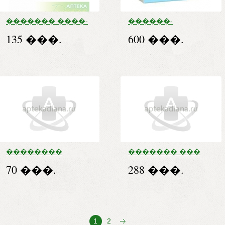
������� ����-
������-
����� �/����
������ ����
135 ���.
600 ���.
�������� �
3,5�� �10 �/
����������
�����
75��
��������
������� ���
�������-����
����� �����
70 ���.
288 ���.
��������� �/
��� ������
���30��
������ ��.
����. �����. 20
�� � �����.
-�������.
1
2