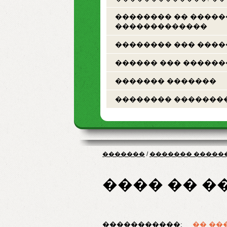
�������� �� ����
�������������
�������� ��� ���
������ ��� ������
������� �������
�������� �������
�������
/
������� �����
���� �� �
�����������:
�� ��