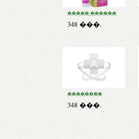
����� ������
���� ���
348 ���.
����� 15��
��������
���� �/������.
348 ���.
����. ���� 55 �