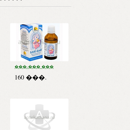
���-��� ���
����� �����
160 ���.
��� ������
������ ��. 50
�� �� �����-
���.