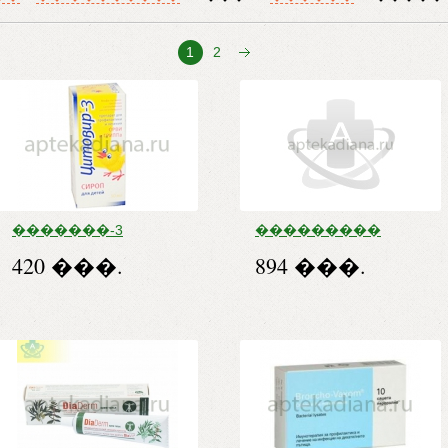
1
2
�������-3
���������
����� �/�����
��� �����
420 ���.
894 ���.
��. ����.
����. �/�-��
�����. 50 �� �
��� �/� ����. 5
���. ����.
�� ��. 5 �� �10