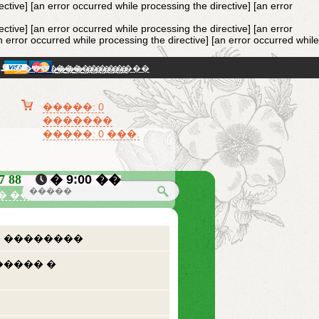
ective]
[an error occurred while processing the directive] [an error
ective]
[an error occurred while processing the directive] [an error
n error occurred while processing the directive] [an error occurred while
���� / �����������
�������� �����
�����: 0
�������
�����: 0 ���.
87 88
� 9:00 ��
� �������
 ��������
����� �