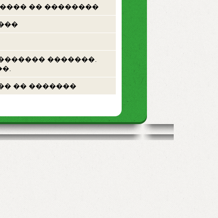
 ���� �� ��������
���
������� �������.
�.
�� �� �������