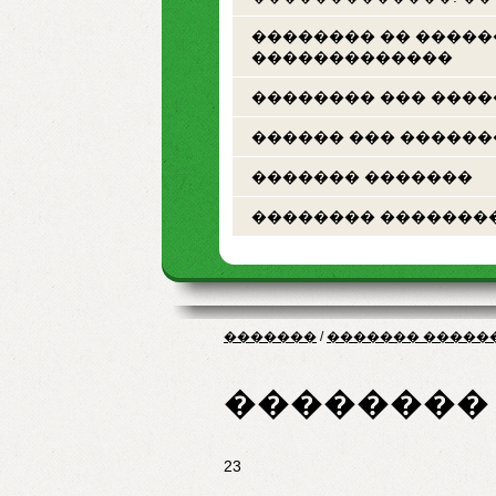
�������� �� ����
�������������
�������� ��� ���
������ ��� ������
������� �������
�������� �������
�������
/
������� �����
��������
23