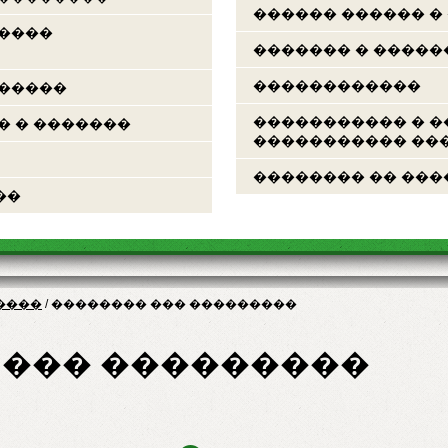
������ ������ �
�����
������� � �����
������������
������
����������� � �
� � �������
����������� ���
�������� �� ���
��
����
/
�������� ��� ���������
 ��� ���������