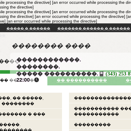
ile processing the directive] [an error occurred while processing the dir
sing the directive]
ile processing the directive] [an error occurred while processing the dir
sing the directive] [an error occurred while processing the directive]
[a
ive]
[an error occurred while processing the directive]
����� � ������
������� ������ � ������
��
�������� ����
������������.
�����
��������.
����� ����������.
(343) 253 
22:00
�� �������
�� ����������
�
��, �� �����,
��������������
, ��������
����������� ��
������ � ���
�����������
�����.
���������
���������