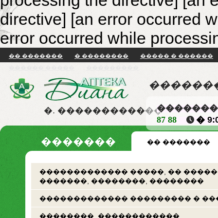
processing the directive] [an 
directive]
[an error occurred w
error occurred while processin
�� �������
� ��������
����� � ������
������ �����
���������
������
�������
�. ������������
87 88
� 9:
�������
�� �������
������������� �����, �� �����
�������, ��������, ��������
������������� ��������� � ��
��������. ������������.