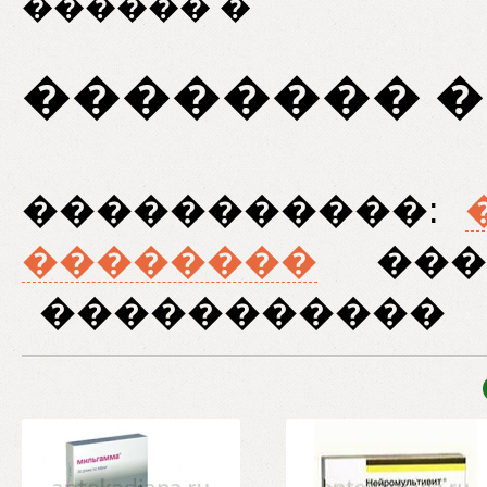
������ �
�������� �
�����������:
��������
���
�����������