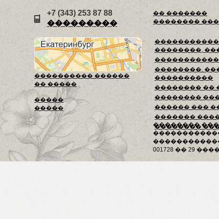
+7 (343) 253 87 88
�� �������
�������� ��
���������
������������
��������, ��
�����������
��������. ��
���������� ������
����������
�� �����
�������� ��
�������� ��
�����
������ ��� �
�����
������� ���
�������� ��
�������� ��
�����������
������������
001728 �� 29 ����