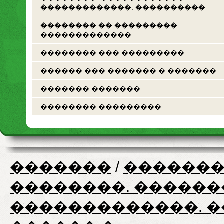
�������������. ����������
�������� �� ���������
�������������
�������� ��� ���������
������ ��� ������� � �������
������� �������
�������� ���������
�������
/
�������
��������. ������
�������������. 