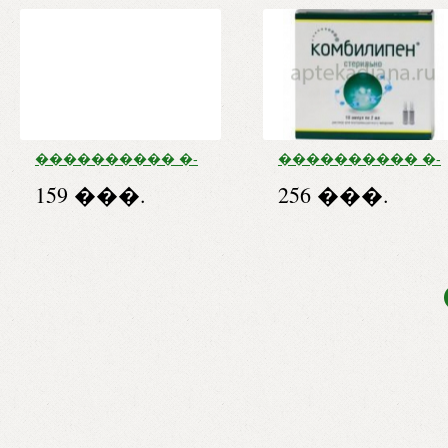
���������� �-
���������� �-
� ��� �/� ����.
� ��� �/� ����.
159 ���.
256 ���.
���. ����.
���. ����.
�����. 2 �� �5 �
�����. 2 �� �10 �
���. ���.
���. ���.