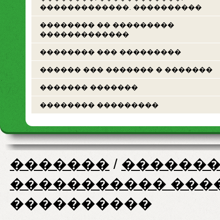
�������������. ����������
�������� �� ���������
�������������
�������� ��� ���������
������ ��� ������� � �������
������� �������
�������� ���������
�������
/
�������
����������� ���
����������