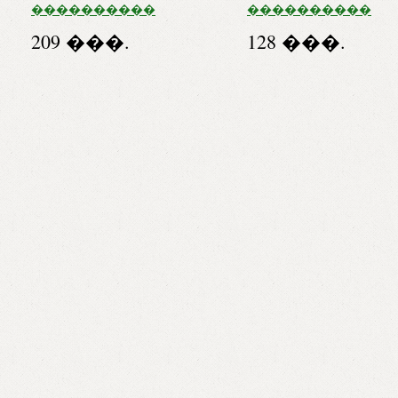
����������
����������
�13 (483��)
��� ����� N15 �/
209 ���.
128 ���.
�����.
�
����������
���/��