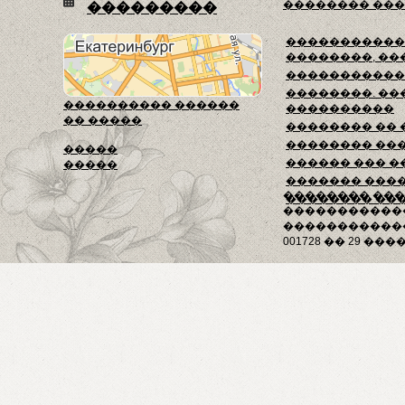
�������� ��
���������
������������
��������, ��
�����������
��������. ��
���������� ������
����������
�� �����
�������� ��
�������� ��
�����
������ ��� �
�����
������� ���
�������� ��
�������� ��
�����������
������������
001728 �� 29 ����