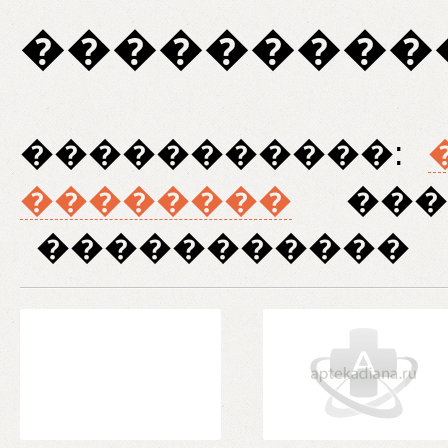
���������
�����������:
��������
���
�����������