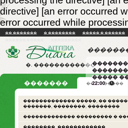
processing the directive] [an 
directive]
[an error occurred w
error occurred while processin
�� �������
� ��������
����� � ������
������ �����
���������
������
�������
�. ������������
�������
����� �
�������
22:00
�� �������
������������� �����, �� �����
�������, ��������, ��������
������������� ��������� � ��
��������. ������������.