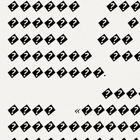
������ ���
������ � �
����� ���
������� ��
��������.
�������
���� «����
������������