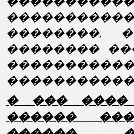
����������
���������
��������, 
�������� ��
����������
�����������
� ��� ����
������ ���
������ �