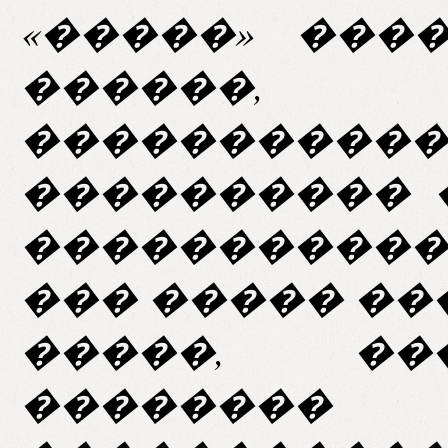
«�����» ���
������,
�������
���������� 
����������
��� ����� ��
�����, ��
��������