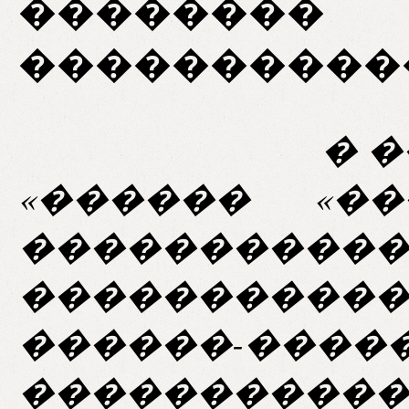
�����
����������
� �����
«������ «�
����������
����������
������-����
����������