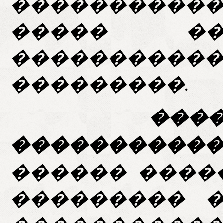
����������
����� ��
����������
���������.
������� 
����������
������ ����
��������� 