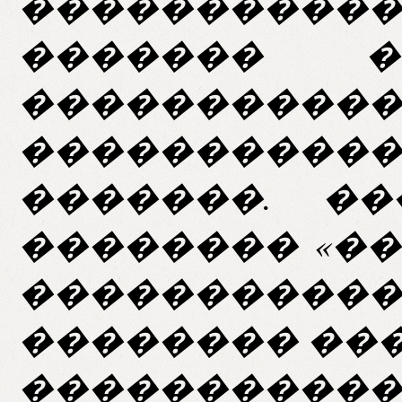
�����������
������� 
����������
���������
�������. �
�������� «��
����������
�������� ���
����������