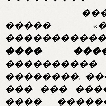
��� ���
����� «�
���������
���� ����
����������
��������. �
��� ��� ���
���� �����