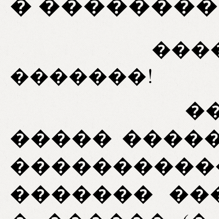
� ��������
���
�������
������ 
����� ����
����������
������� ��