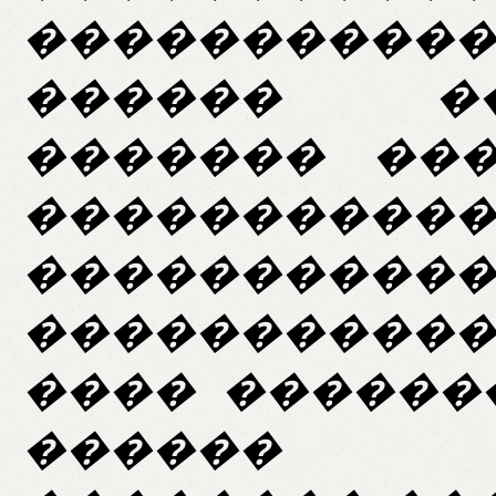
����������
������ �
������� ��
���������
��������
����������
���� ������
������ ��