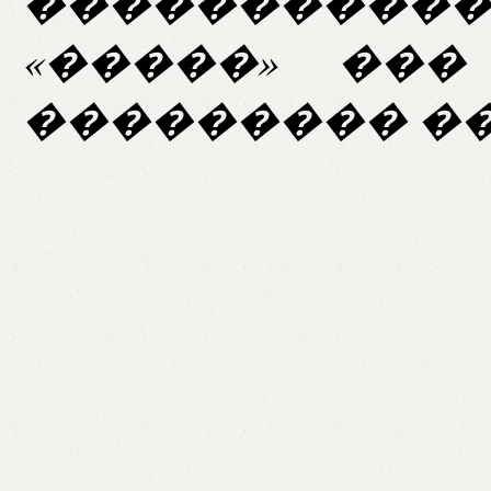
������������
«�����» ��
��������� ��