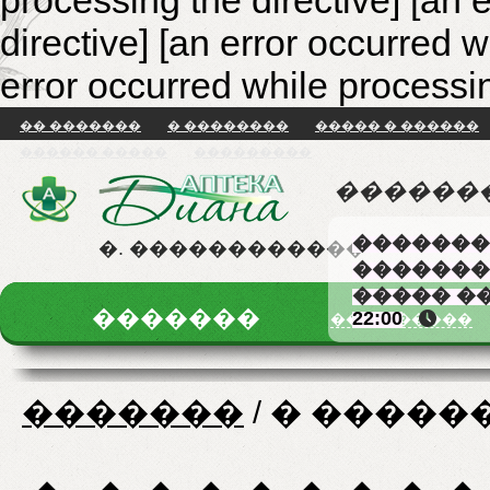
processing the directive] [an 
directive]
[an error occurred w
error occurred while processin
�� �������
� ��������
����� � ������
������ �����
���������
������
�������
�. ������������
�������
����� �
�������
22:00
�� �������
�������
/
� �����