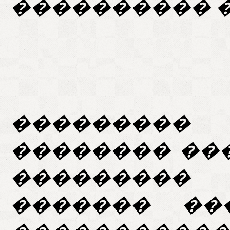
���������� �
�� �
��������
�������� ��
��������� 
������� ��