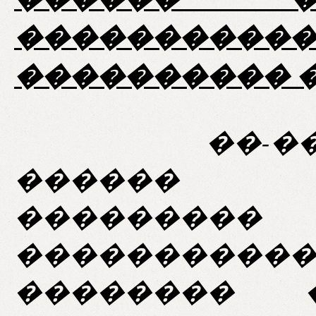
���������
���������� �
��-������
������ �
�������
����������
�������� 