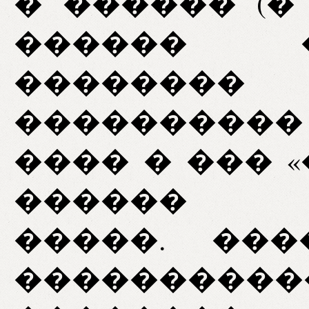
� ������ (� 
������ 
�������
����������
���� � ��� 
������ �
�����. ���
����������