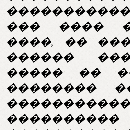
����������
��� ���� �
����, �� ��
������ ���
����� �� �
�������� �
������
�������