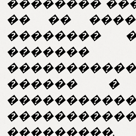
�������� ��
�� �� ����
�������� �
������
�����������
������ � 
���������
����������
���������.