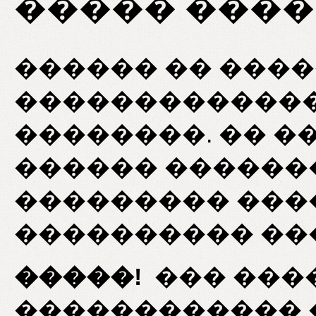
����� ���
������ �� ����
�������������
��������. �� �
������ �������
��������� ���
���������� ��
�����!
��� ���
������������ 