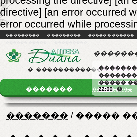
processing the directive] [an 
directive]
[an error occurred w
error occurred while processin
�� �������
� ��������
����� � ������
������ �����
���������
������
�������
�. ������������
�������
����� �
�������
22:00
�� �������
�������
/
����� �