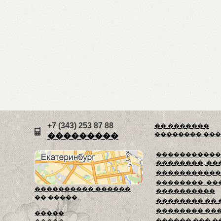
+7 (343) 253 87 88
�� �������
�������� ��
���������
������������
��������, ��
�����������
��������. ��
���������� ������
����������
�� �����
�������� ��
�������� ��
�����
������ ��� �