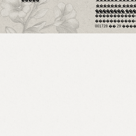
�����
������� ���
�������� ��
�������� ��
�����������
������������
001728 �� 29 ����