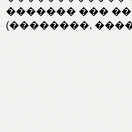
������� ��� ��
(��������, ���