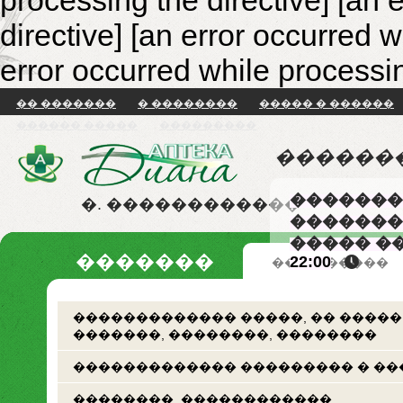
processing the directive] [an 
directive]
[an error occurred w
error occurred while processin
�� �������
� ��������
����� � ������
������ �����
���������
������
�������
�. ������������
�������
����� �
�������
22:00
�� �������
������������� �����, �� �����
�������, ��������, ��������
������������� ��������� � ��
��������. ������������.