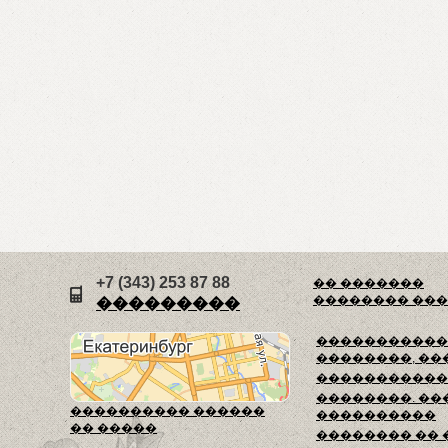
+7 (343) 253 87 88
�� �������
�������� ��
���������
������������
��������, ��
�����������
��������. ��
���������� ������
����������
�� �����
�������� ��