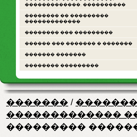
�������������. ����������
�������� �� ���������
�������������
�������� ��� ���������
������ ��� ������� � �������
������� �������
�������� ���������
�������
/
�������
������������� �
��������� �����