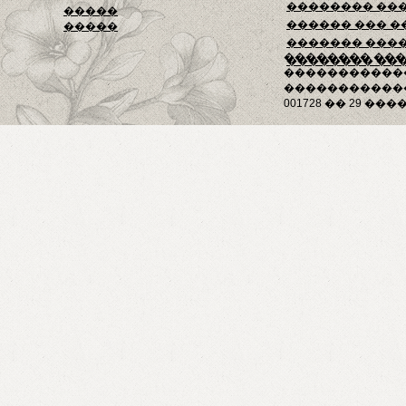
�������� ��
�����
������ ��� �
�����
������� ���
�������� ��
�������� ��
�����������
������������
001728 �� 29 ����