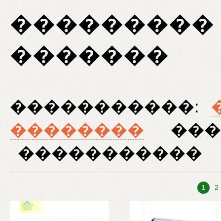
���������
�������
�����������:
��������
���
�����������
1
2