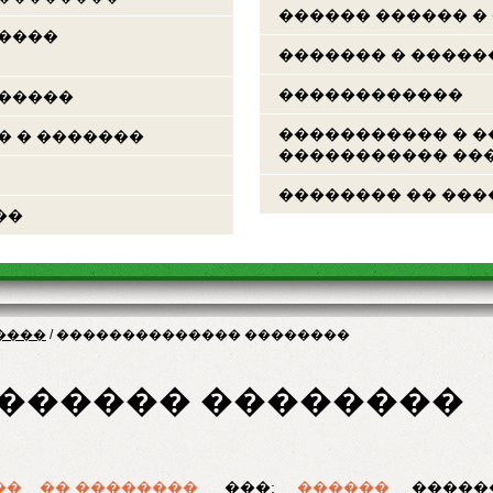
������ ������ �
�����
������� � �����
������������
������
����������� � �
� � �������
����������� ���
�������� �� ���
��
����
/
�������������� ��������
������ ��������
��
�� ��������
���:
������
�����