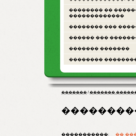
�������� �� ����
�������������
�������� ��� ���
������ ��� ������
������� �������
�������� �������
�������
/
������� �����
��������
�����������:
�� ��