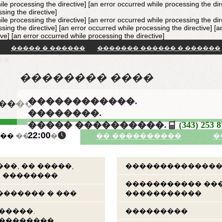
ile processing the directive] [an error occurred while processing the dir
sing the directive]
ile processing the directive] [an error occurred while processing the dir
sing the directive] [an error occurred while processing the directive]
[a
ive]
[an error occurred while processing the directive]
����� � ������
������� ������ � ������
��
�������� ����
������������.
�����
��������.
����� ����������.
(343) 253 
22:00
�� �������
�� ����������
�
��, �� �����,
��������������
, ��������
����������� ��
������ � ���
�����������
�����.
���������
���������