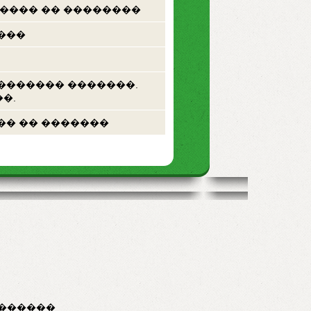
 ���� �� ��������
���
������� �������.
�.
�� �� �������
������