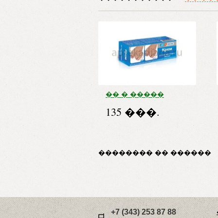
�� � �����
���� ��
135 ���.
����������
����� 50��
�������� �� ������
+7 (343) 253 87 88