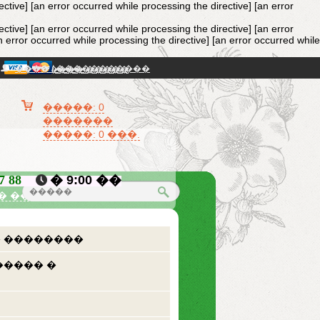
ective]
[an error occurred while processing the directive] [an error
ective]
[an error occurred while processing the directive] [an error
n error occurred while processing the directive] [an error occurred while
���� / �����������
�������� �����
�����: 0
�������
�����: 0 ���.
87 88
� 9:00 ��
� �������
 ��������
����� �