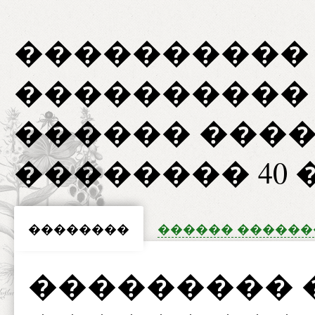
����������
����������
������ ����
�������� 40 
��������
������ �����
��������� 