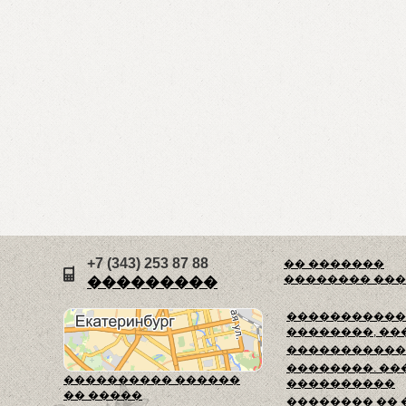
+7 (343) 253 87 88
�� �������
�������� ��
���������
������������
��������, ��
�����������
��������. ��
���������� ������
����������
�� �����
�������� ��