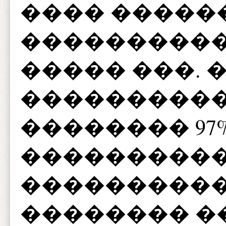
���� �����
����������
����� ���. 
����������
�������� 9
���������
����������
�������� �