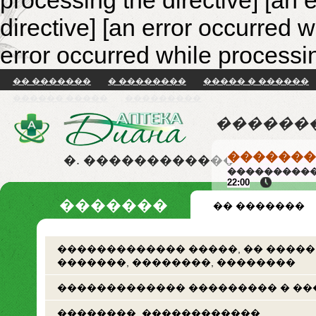
processing the directive] [an 
directive]
[an error occurred w
error occurred while processin
�� �������
� ��������
����� � ������
������ �����
���������
������
�������
�. ������������
����������
22:00
�������
�� �������
������������� �����, �� �����
�������, ��������, ��������
������������� ��������� � ��
��������. ������������.