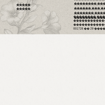
�������� ��
�����
������ ��� �
�����
������� ���
�������� ��
�������� ��
�����������
������������
001728 �� 29 ����