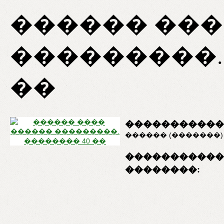
������ ���
���������.
��
�����������
������ (�������)
�����������
��������: