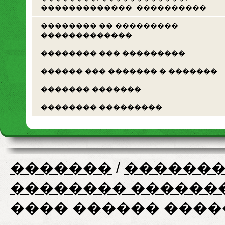
�������������. ����������
�������� �� ���������
�������������
�������� ��� ���������
������ ��� ������� � �������
������� �������
�������� ���������
�������
/
�������
�������� ������
���� ������ �����