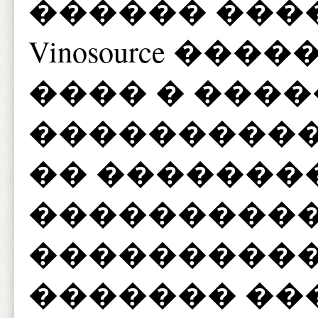
������ ���
Vinosource ��
���� � ����
����������
�� �������
����������
����������
������� ��