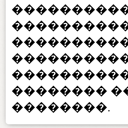
���������
���������
����������
����������
����������
�������� �
��������.