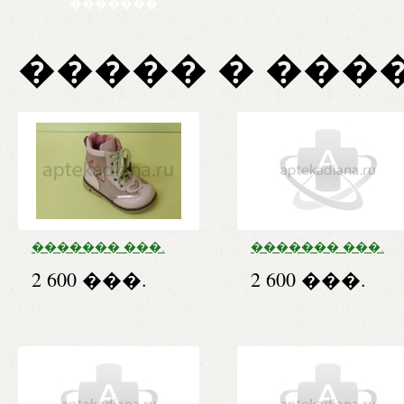
�������
����� � ���
������� ���.
������� ���.
Orsetto (�������)
Orsetto (�������)
2 600 ���.
2 600 ���.
Orthopedic 311 �. 23
Orthopedic 3181 �. 22