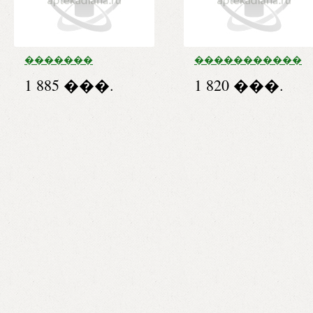
�������
�����������
������ Orsetto
Orsetto (�������)
1 885 ���.
1 820 ���.
(�������) 8804 �.
Orthopedic 025 �. 24
22