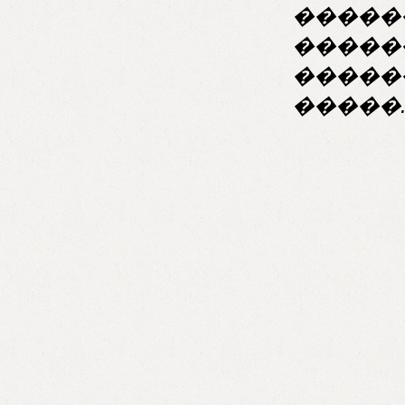
�����
�����
������
�����