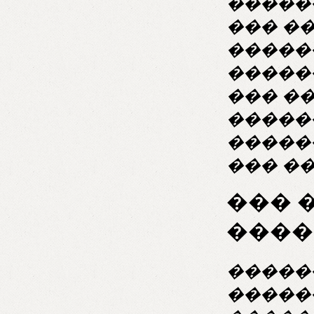
�����
��� �
�����
�����
��� �
�����
�����
��� �
��� 
����
�����
�����