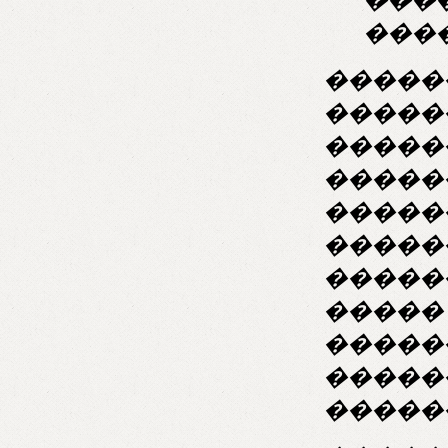
���
�����
������
�����
������
�����
�����
�����
����� 
�����
�����
�����