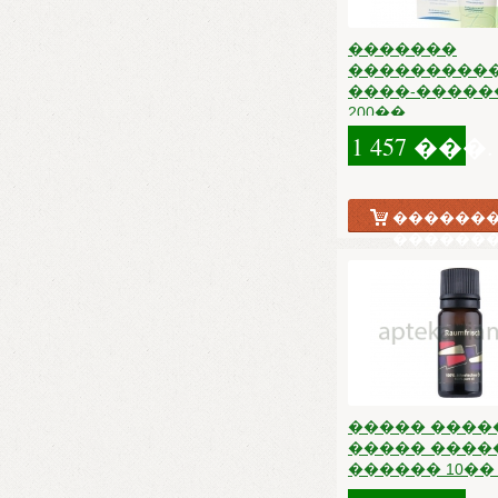
�������
���������
����-�����
200��
1 457 ���.
�������
������
����� ����
����� ����
������ 10�� 