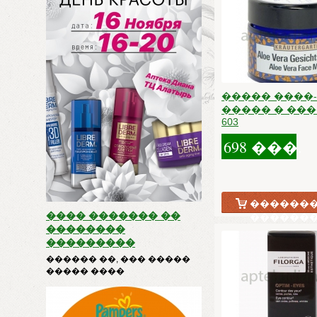
����� ����-
����� � ����
603
698 ���.
�������
���� ������� ��
������
��������
���������
������ ��, ��� �����
����� ����