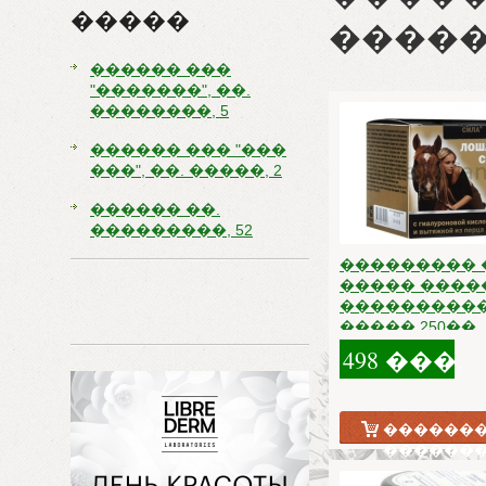
�����
�����
������ ���
"�������", ��.
��������, 5
������ ��� "���
���", ��. �����, 2
������ ��.
���������, 52
��������� 
����� ����
����������
����� 250��
498 ���.
�������
������