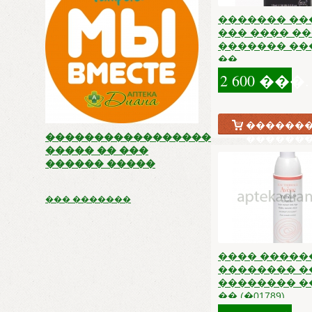
������� ��
��� ���� �
������� ���
��
2 600 ���.
�������
�����������������
������
����� �� ���
������ �����
��� �������
���� �����
�������� �
�������� ��
�� (�01789)