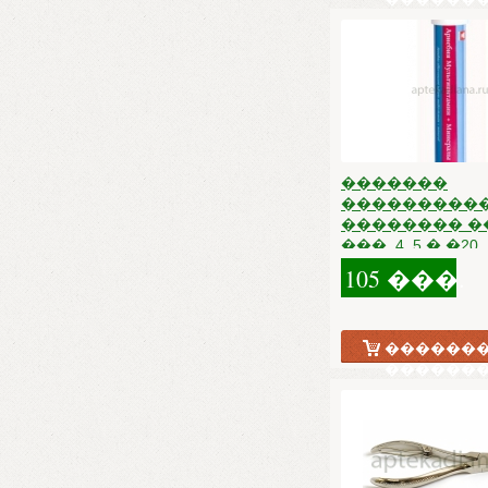
�������
����������
�������� �
���. 4. 5 � �20
105 ���.
�������
������