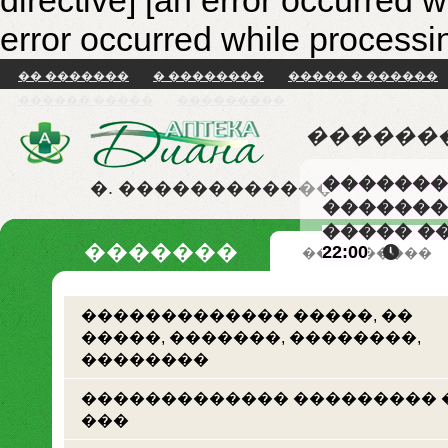
directive]
[an error occurred w
error occurred while processin
�� �������
� ��������
����� � ������
������ �����
���������
������
�������
�. ������������
�������
����� �
�������
22:00
�� �������
������������� �����, ��
�����, �������, ��������,
��������
������������� ��������� 
���