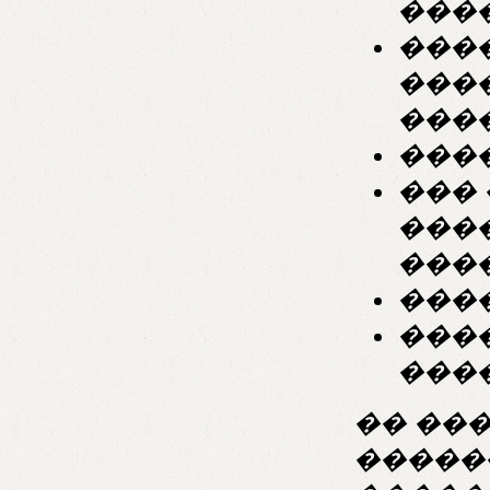
���
���
���
����
���
���
����
���
���
���
���
�� ��
�����