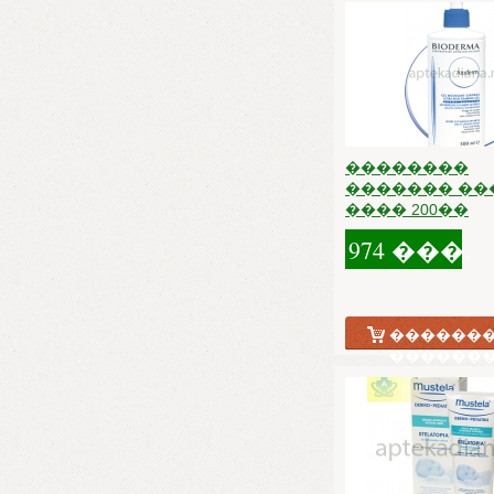
��������
������� ���
���� 200��
974 ���.
�������
������