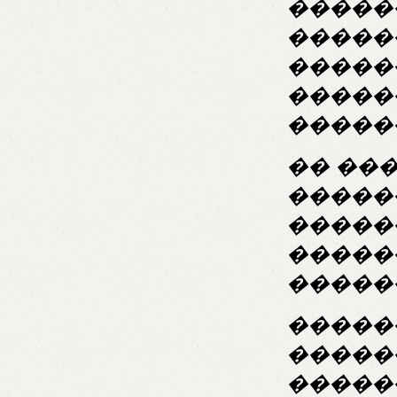
�����
�����
�����
�����
�����
�� ��
�����
�����
�����
�����
�������
�����
�����