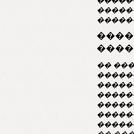
�����
�����
�����
����
����
�� ��
�����
�����
�����
�����
�����
�����