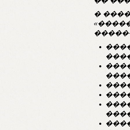
�� ���
� ���
«����
�����
���
���
���
���
���
���
���
����
���