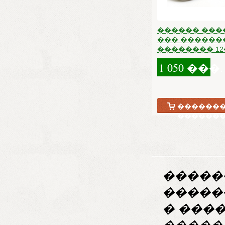
������ ���
��� ������
�������� 12�
1 050 ���.
�������
������
������
�����
� ���