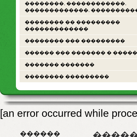
��������. ������������.
�������������. ���������
�������� �� ���������
�������������
�������� ��� ���������
������ ��� ������� � ����
������� �������
�������� ���������
[an error occurred while proce
�����
������