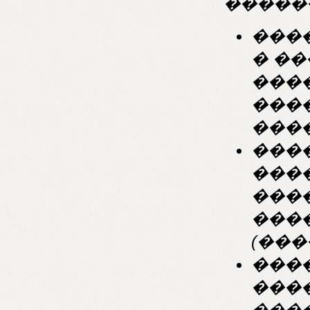
�����
���
� ��
���
���
���
���
���
���
���
(���
���
���
���