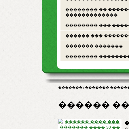
�������� �� ����
�������������
�������� ��� ���
������ ��� ������
������� �������
�������� �������
�������
/
������� �����
������ ��