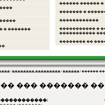
������ ������ �
�����
������� � �����
������������
������
����������� � �
� � �������
����������� ���
�������� �� ���
��
����
/
�������� ���������
/
������
/
������ ��
�� ��� ������� ���
������������: