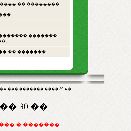
 ���� �� ��������
���
������� �������.
�.
�� �� �������
�� ��� ������� ���� 30 ��
� 30 ��
��� � �������