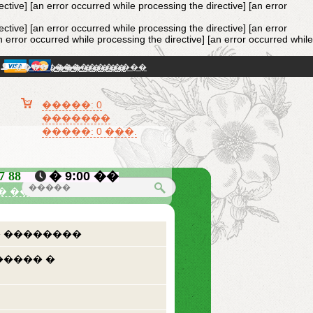
ective]
[an error occurred while processing the directive] [an error
ective]
[an error occurred while processing the directive] [an error
n error occurred while processing the directive] [an error occurred while
���� / �����������
�������� �����
�����: 0
�������
�����: 0 ���.
87 88
� 9:00 ��
� �������
 ��������
����� �