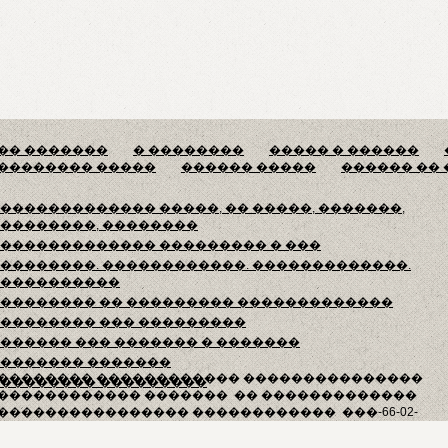
�� �������
� ��������
����� � ������
�������� �����
������ �����
������ ��
������������� �����, �� �����, �������,
��������, ��������
������������� ��������� � ���
��������. ������������. �������������.
����������
�������� �� ��������� �������������
�������� ��� ���������
������ ��� ������� � �������
������� �������
�������� ������������ ���������������
�������� ���������
������������ ������� �� �������������
���������������� ������������ ���-66-02-
001728 �� 29 ������ 2016� .