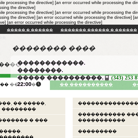
ile processing the directive] [an error occurred while processing the dir
sing the directive]
ile processing the directive] [an error occurred while processing the dir
sing the directive] [an error occurred while processing the directive]
[a
ive]
[an error occurred while processing the directive]
����� � ������
������� ������ � ������
��
�������� ����
������������.
�����
��������.
����� ����������.
(343) 253 
22:00
�� �������
�� ����������
�
��, �� �����,
��������������
, ��������
����������� ��
������ � ���
�����������
�����.
���������
���������