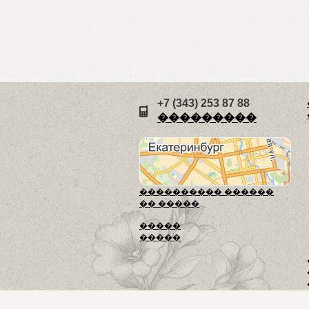
+7 (343) 253 87 88
���������
���������� ������
�� �����
�����
�����