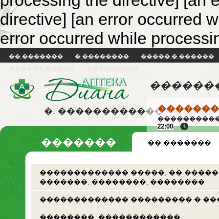
processing the directive] [an 
directive]
[an error occurred w
error occurred while processin
�� �������
� ��������
����� � ������
������ �����
���������
������
�������
�. ������������
����������
22:00
�������
�� �������
������������� �����, �� �����
�������, ��������, ��������
������������� ��������� � ��
��������. ������������.