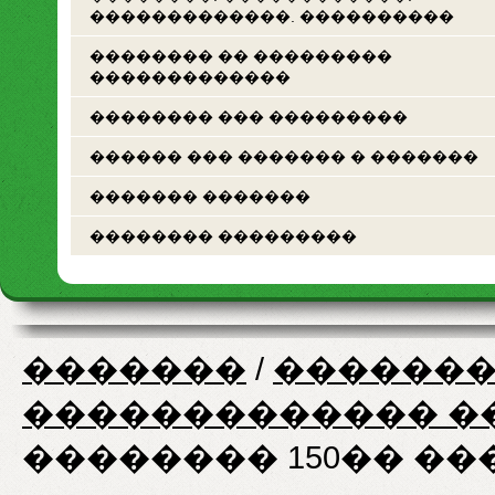
�������������. ����������
�������� �� ���������
�������������
�������� ��� ���������
������ ��� ������� � �������
������� �������
�������� ���������
�������
/
�������
������������� �
�������� 150�� ���