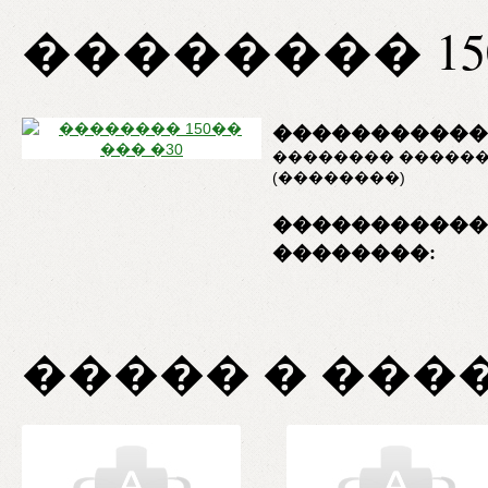
�������� 15
�����������
�������� �����
(��������)
�����������
��������:
����� � ���