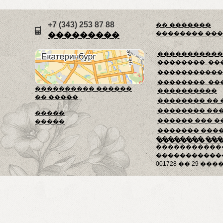
+7 (343) 253 87 88
�� �������
�������� ��
���������
������������
��������, ��
�����������
��������. ��
���������� ������
����������
�� �����
�������� ��
�������� ��
�����
������ ��� �
�����
������� ���
�������� ��
�������� ��
�����������
������������
001728 �� 29 ����