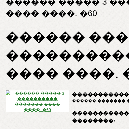
������ ����� 3 �
���� ����. �60
������ ���
���������
���� ����. �
�����������
������ ������� �
�����������
��������: