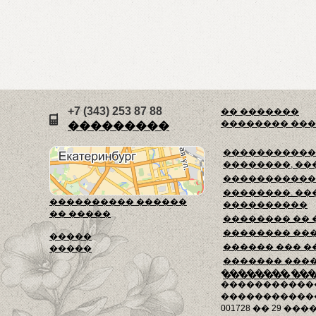
+7 (343) 253 87 88
�� �������
�������� ��
���������
������������
��������, ��
�����������
��������. ��
���������� ������
����������
�� �����
�������� ��
�������� ��
�����
������ ��� �
�����
������� ���
�������� ��
�������� ��
�����������
������������
001728 �� 29 ����