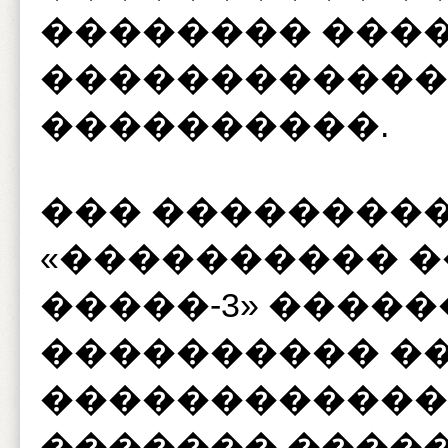
�������� ����
������������
����������.
��� ��������
«���������� �
�����-3» ����
���������� �
������������
������� ����