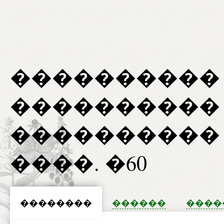
����������
���������� 
����������
����. �60
��������
������
����