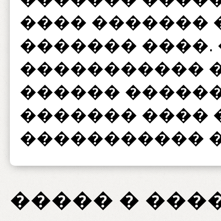
���� ������� 
������� ����.
����������� �
������ �����
������� ���� 
����������� �
����� � ���