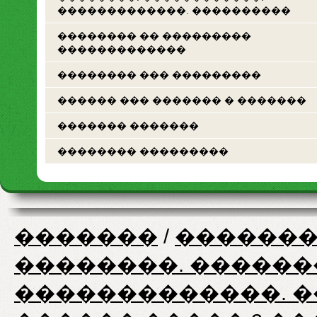
�������������. ����������
�������� �� ���������
�������������
�������� ��� ���������
������ ��� ������� � �������
������� �������
�������� ���������
�������
/
�������
��������. ������
�������������. 