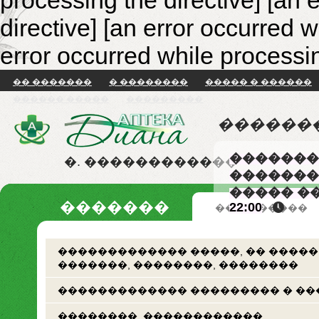
processing the directive] [an 
directive]
[an error occurred w
error occurred while processin
�� �������
� ��������
����� � ������
������ �����
���������
������
�������
�. ������������
�������
����� �
�������
22:00
�� �������
������������� �����, �� �����
�������, ��������, ��������
������������� ��������� � ��
��������. ������������.