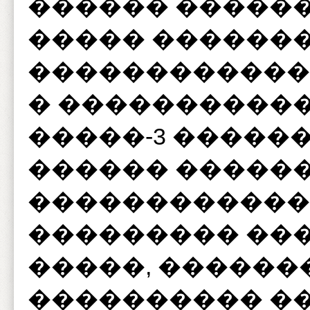
������ �����
����� ������
������������
� ����������
�����-3 �����
������ ������
������������ 
��������� ��
�����, ������
���������� �