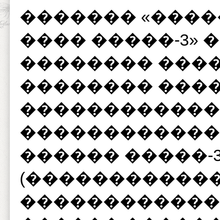
������� «���
���� �����-3»
�������� ���
�������� �����
������������
������������
������ �����-
(�����������
�������������