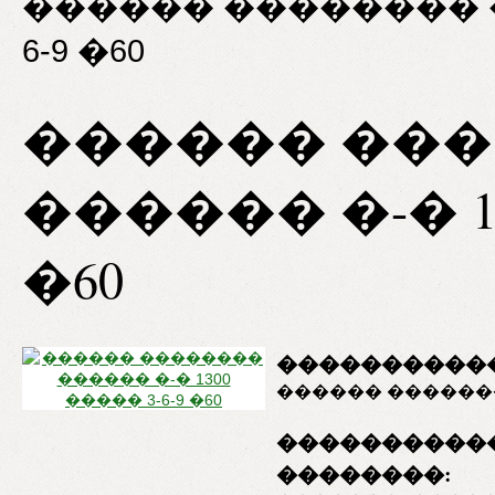
������ �������� ��
6-9 �60
������ ��
������ �-� 13
�60
�����������
������ �������
����������
��������: