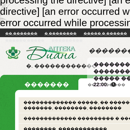
processing the directive] [an 
directive]
[an error occurred w
error occurred while processin
�� �������
� ��������
����� � ������
������ �����
���������
������
�������
�. ������������
�������
����� �
�������
22:00
�� �������
������������� �����, �� �����
�������, ��������, ��������
������������� ��������� � ��
��������. ������������.