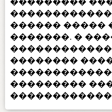
��������� ���
������������ 
������ ����� 
�������. � ��
������������
�������� ���
�������������
��������� ���
�������������