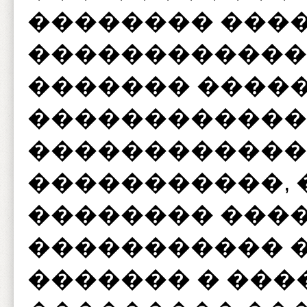
�������� ����
������������
������� ����
������������ 
������������
�����������,
�������� ����
����������� 
������� � ��