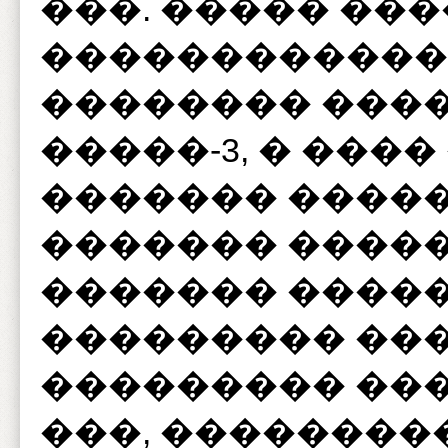
���. ����� ���
������������
�������� ���
�����-3, � ���
������� ����
������� �����
������� �����-
��������� ��
��������� ���
���, ��������