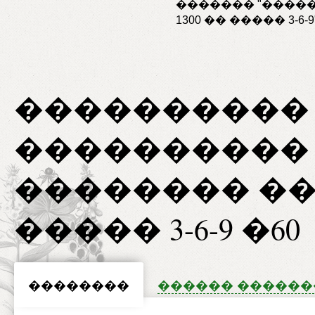
������� "����
1300 �� ����� 3-6-9
����������
����������
�������� ���
����� 3-6-9 �60
��������
������ �����