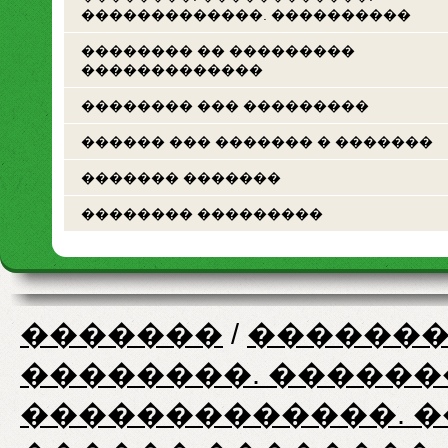
�������������. ����������
�������� �� ���������
�������������
�������� ��� ���������
������ ��� ������� � �������
������� �������
�������� ���������
�������
/
�������
��������. ������
�������������. 