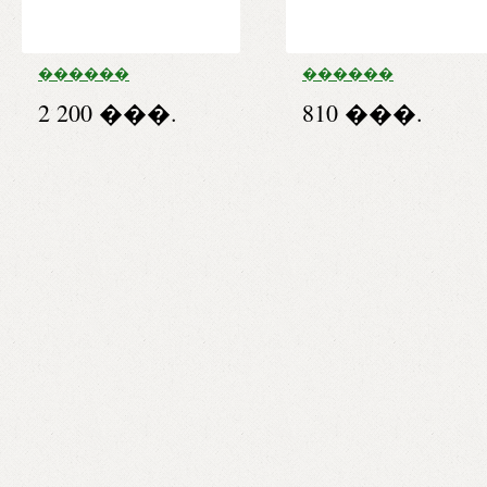
������
������
������������
������� 600 ��
2 200 ���.
810 ���.
Q-10 ����. �50
�������
������ ����.
�60