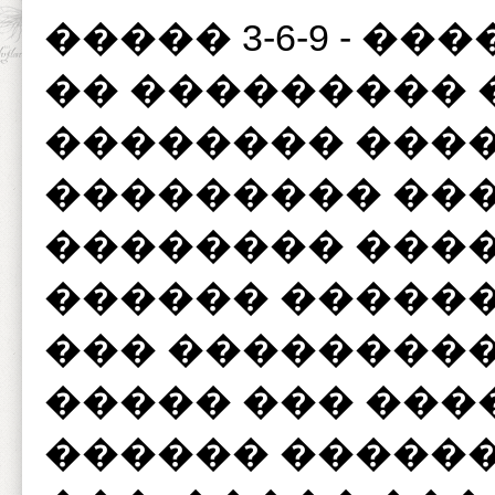
����� 3-6-9 - �
�� ��������� 
�������� ����
��������� ��
�������� ���
������ ������
��� ���������
����� ��� ���
������ �������