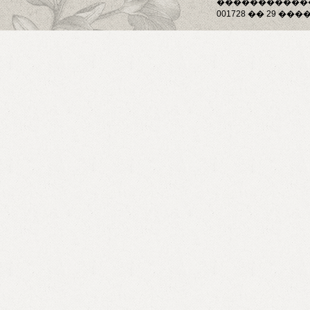
������������
001728 �� 29 ����