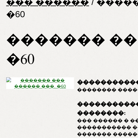
��� ������
/
�����
�60
������� ��
�60
�����������
�������� �����
����������
��������:
��� ������ � 
����������� �
������� ������