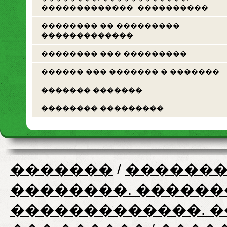
�������������. ����������
�������� �� ���������
�������������
�������� ��� ���������
������ ��� ������� � �������
������� �������
�������� ���������
�������
/
�������
��������. ������
�������������. 