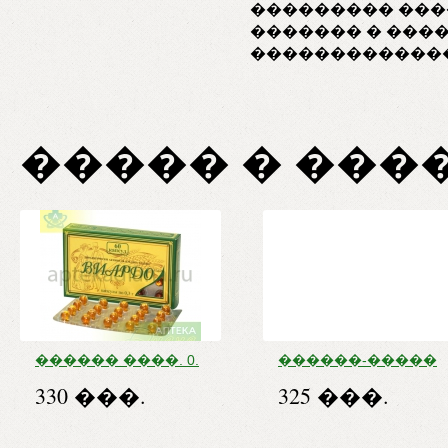
��������� ���
������� � ���
�������������
����� � ���
������ ����. 0.
������-�����
3 � �60
����. 1 � �18
330 ���.
325 ���.