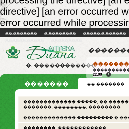
processing the directive] [an 
directive]
[an error occurred w
error occurred while processin
�� �������
� ��������
����� � ������
������ �����
���������
������
�������
�. ������������
����������
22:00
�������
�� �������
������������� �����, �� �����
�������, ��������, ��������
������������� ��������� � ��
��������. ������������.