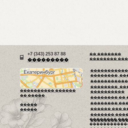
+7 (343) 253 87 88
�� �������
�������� ��
���������
������������
��������, ��
�����������
��������. ��
���������� ������
����������
�� �����
�������� ��
�������� ��
�����
������ ��� �
�����
������� ���
�������� ��
�������� ��
�����������