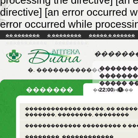
processing the directive] [an 
directive]
[an error occurred w
error occurred while processin
�� �������
� ��������
����� � ������
������ �����
���������
������
�������
�. ������������
�������
����� �
�������
22:00
�� �������
������������� �����, �� �����
�������, ��������, ��������
������������� ��������� � ��
��������. ������������.