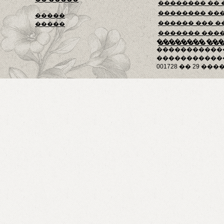
�������� ��
�������� ��
�����
������ ��� �
�����
������� ���
�������� ��
�������� ��
�����������
������������
001728 �� 29 ����