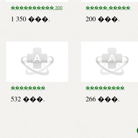
���������� 300
�����-�����
����. �30
���� �������
1 350 ���.
200 ���.
�������� 35�
��������
���������
����. 70�� �4
���� 1% 50,0
532 ���.
266 ���.