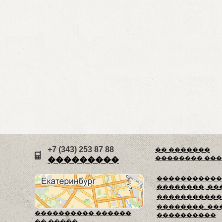
+7 (343) 253 87 88
�� �������
�������� ��
���������
������������
��������, ��
�����������
��������. ��
���������� ������
����������
�� �����