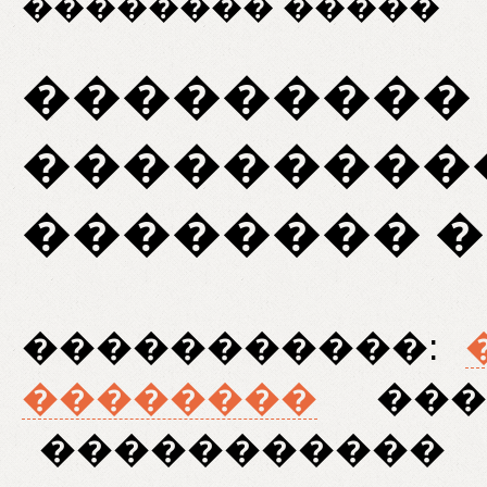
�������� �����
���������
���������
�������� 
�����������:
��������
���
�����������