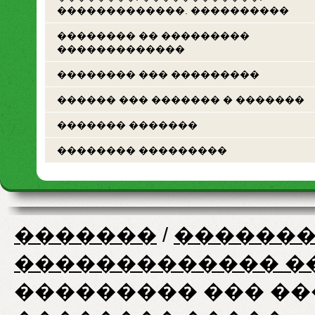
�������������. ����������
�������� �� ���������
�������������
�������� ��� ���������
������ ��� ������� � �������
������� �������
�������� ���������
�������
/
�������
������������� �
��������� ��� �