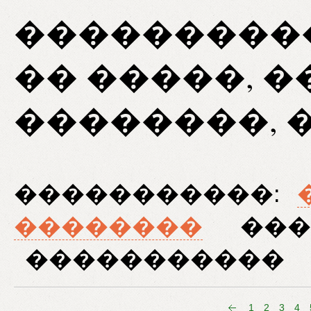
����������
�� �����, �
��������, 
�����������:
��������
���
�����������
1
2
3
4