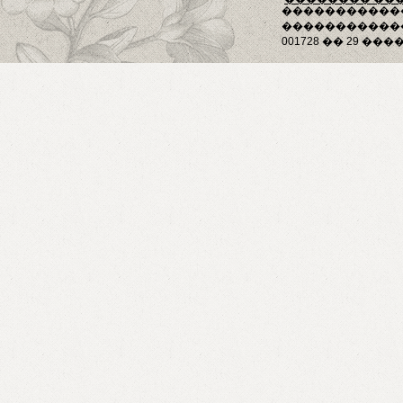
�����������
������������
001728 �� 29 ����