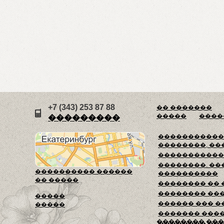
+7 (343) 253 87 88
�� �������
�����
����
���������
������������
��������, ��
�����������
��������. ��
���������� ������
����������
�� �����
�������� ��
�������� ��
�����
������ ��� �
�����
������� ���
�������� ��
�������� ��