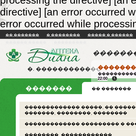
processing the directive] [an 
directive]
[an error occurred w
error occurred while processin
�� �������
� ��������
����� � ������
������ �����
���������
������
�������
�. ������������
����������
22:00
�������
�� �������
������������� �����, �� �����
�������, ��������, ��������
������������� ��������� � ��
��������. ������������.