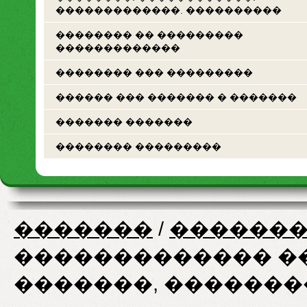
�������������. ����������
�������� �� ���������
�������������
�������� ��� ���������
������ ��� ������� � �������
������� �������
�������� ���������
�������
/
�������
������������� ��
�������, �������