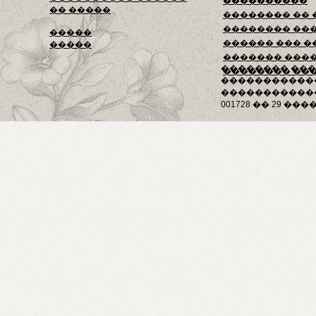
����������
�� �����
�������� ��
�������� ��
�����
������ ��� �
�����
������� ���
�������� ��
�������� ��
�����������
������������
001728 �� 29 ����