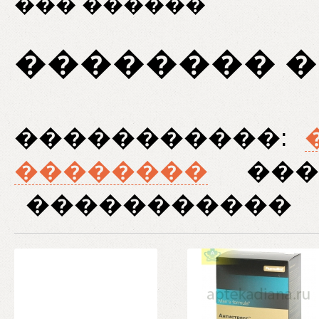
��� ������
�������� �
�����������:
��������
���
�����������