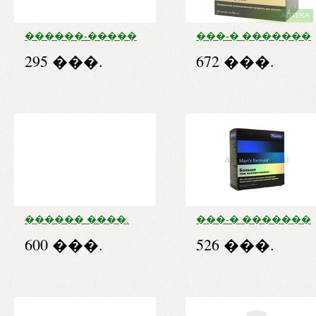
������-�����
���-� �������
����. 1 � �18
����������
295 ���.
672 ���.
����. �60
������ ����.
���-� �������
�30
������ ���
600 ���.
526 ���.
������������
����. �30