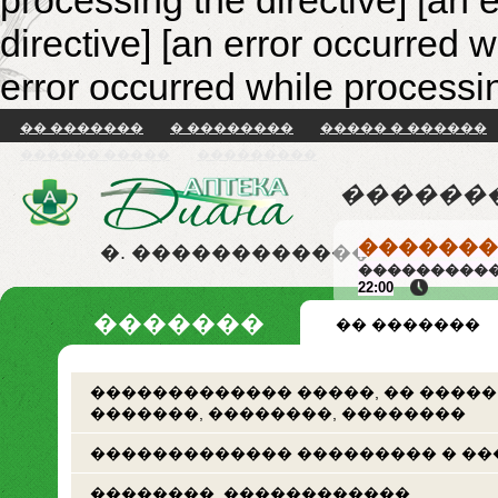
processing the directive] [an 
directive]
[an error occurred w
error occurred while processin
�� �������
� ��������
����� � ������
������ �����
���������
������
�������
�. ������������
����������
22:00
�������
�� �������
������������� �����, �� �����
�������, ��������, ��������
������������� ��������� � ��
��������. ������������.