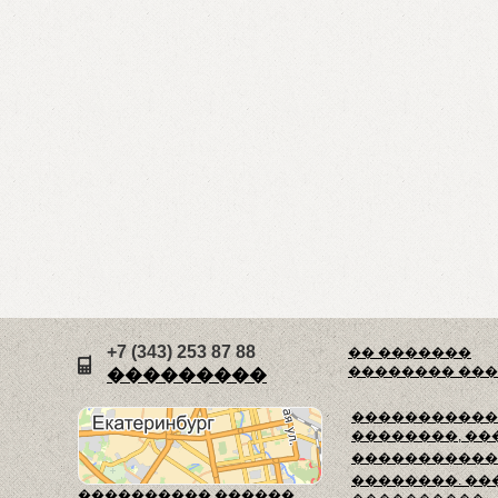
+7 (343) 253 87 88
�� �������
�������� ��
���������
������������
��������, ��
�����������
��������. ��
���������� ������