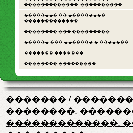
�������������. ����������
�������� �� ���������
�������������
�������� ��� ���������
������ ��� ������� � �������
������� �������
�������� ���������
�������
/
�������
��������. ������
�������������. 