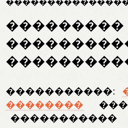
��������������
���������
���������
���������
�����������:
��������
���
�����������