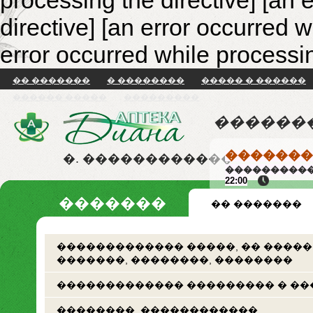
processing the directive] [an 
directive]
[an error occurred w
error occurred while processin
�� �������
� ��������
����� � ������
������ �����
���������
������
�������
�. ������������
����������
22:00
�������
�� �������
������������� �����, �� �����
�������, ��������, ��������
������������� ��������� � ��
��������. ������������.