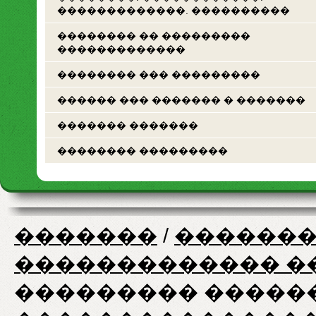
�������������. ����������
�������� �� ���������
�������������
�������� ��� ���������
������ ��� ������� � �������
������� �������
�������� ���������
�������
/
�������
������������� �
��������� �����