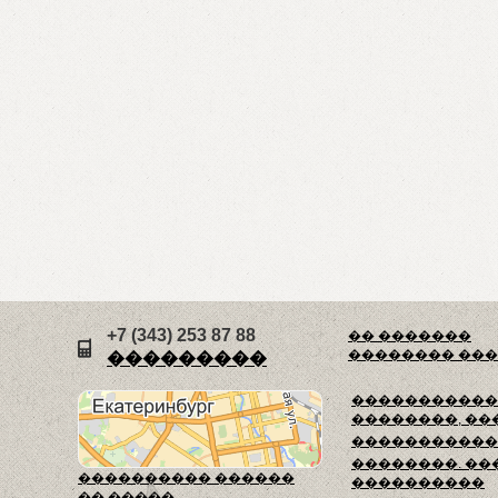
+7 (343) 253 87 88
�� �������
�������� ��
���������
������������
��������, ��
�����������
��������. ��
���������� ������
����������
�� �����