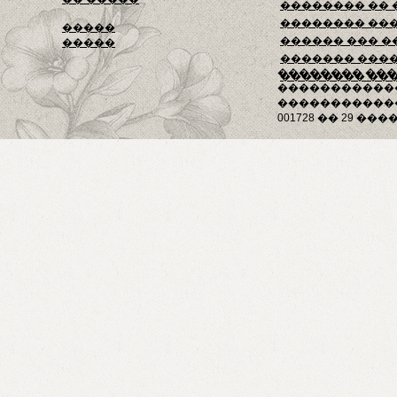
�������� ��
�������� ��
�����
������ ��� �
�����
������� ���
�������� ��
�������� ��
�����������
������������
001728 �� 29 ����